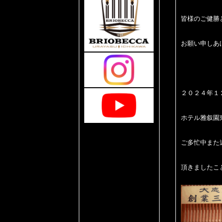
皆様のご健勝
お願い申しあ
２０２４年１
ホテル雅叙園
ご多忙中また
頂きましたこ