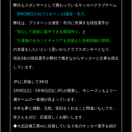
弊社もスポンサーとして携わっているサッカークラブチーム
「BRIOBECCA(ブリオベッカ)浦安・市川」
弊社は、ブリオベッカ浦安・市川に所属する現役選手が
『安心して競技に集中できる環境作り』
と
『引退後のセカンドキャリアを見据えた技術技能の習得』
の支援をしたいという思いからクラブスポンサーとなり、
現在3名の現役選手が弊社で働きながらサッカーと仕事を両立
しています。
JFLに昇格して3年目
3月8日(土)・3月9日(日)にJFLが開幕し、今シーズンもより一
層チームの一体感が高まっています。
今年も夢と感動、元気、笑顔をくれること間違いなしです。
皆さんもぜひ、応援宜しくお願いします。
◆大志設備工業㈱に在籍している３名のサッカー選手を紹介