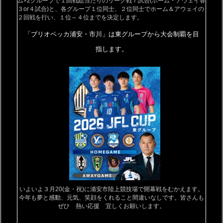
ム×2グループで１回戦総当たりのリーグ戦７試合(ホーム・アウェイ各
３or４試合)と、各グループ１位同士、２位同士でホーム＆アウェイの
２回戦を行い、１位～４位までを決定します。
「ブリオベッカ浦安・市川」は東グループから大会制覇を目
指します。
いよいよ３月20(金・祝)に浦安市陸上競技場で開幕戦をむかえます。
今年も夢と感動、元気、笑顔をくれること間違いなしです。皆さんも
ぜひ 熱い応援 宜しくお願いします。