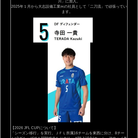
川」に加入。
2025年１月から
大志設備工業㈱の社員として「二刀流」で頑張ってい
ます。
【2026 JFL CUPについて】
「シーズン移行」を実行。ＪＦＬ所属16チームを東西に分け、8チー