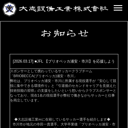
[2026.03.17] ■JFL 【ブリオベッカ浦安・市川】を応援しよう
スポンサーとして携わっているサッカークラブチーム
「BRIOBECCA(ブリオベッカ)浦安・市川」
弊社は、ブリオベッカ浦安・市川に所属する現役選手が
『安心して競
技に集中できる環境作り』
と
『引退後のセカンドキャリアを見据えた
技術技能の習得』
の支援をしたいという想いからクラブスポンサーと
なっており、
現在1名の現役選手が弊社で働きながらサッカーと仕事
を両立
しています。
◆大志設備工業㈱に在籍しているサッカー選手を紹介します◆
市川市が地元の寺田一貴選手。大学卒業後「ブリオベッカ浦安・市