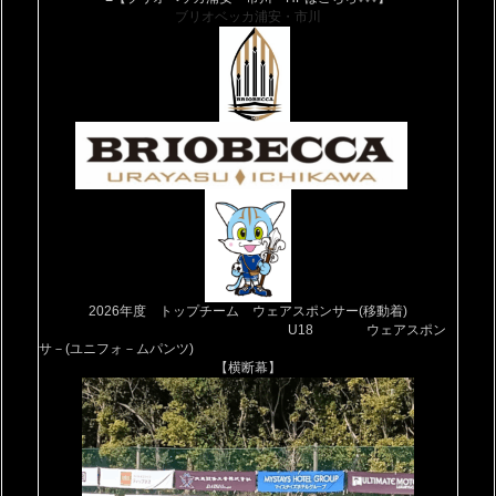
ブリオベッカ浦安・市川
2026
年度 トップチーム ウェアスポンサー(移動着)
U18
ウェアスポン
サ－(ユニフォ－ムパンツ)
【横断幕】