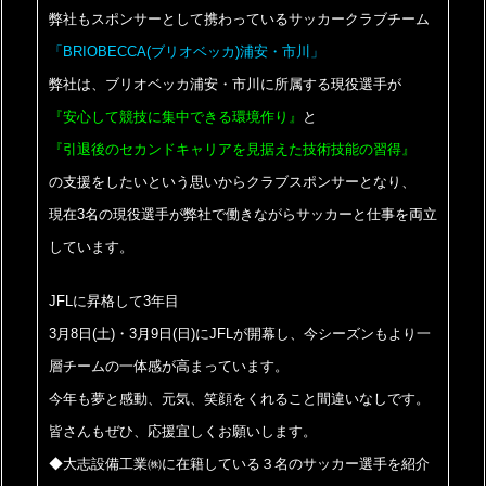
弊社もスポンサーとして携わっているサッカークラブチーム
「BRIOBECCA(ブリオベッカ)浦安・市川」
弊社は、ブリオベッカ浦安・市川に所属する現役選手が
『安心して競技に集中できる環境作り』
と
『引退後のセカンドキャリアを見据えた技術技能の習得』
の支援をしたいという思いからクラブスポンサーとなり、
現在3名の現役選手が弊社で働きながらサッカーと仕事を両立
しています。
JFLに昇格して3年目
3月8日(土)・3月9日(日)にJFLが開幕し、今シーズンもより一
層チームの一体感が高まっています。
今年も夢と感動、元気、笑顔をくれること間違いなしです。
皆さんもぜひ、応援宜しくお願いします。
◆大志設備工業㈱に在籍している３名のサッカー選手を紹介